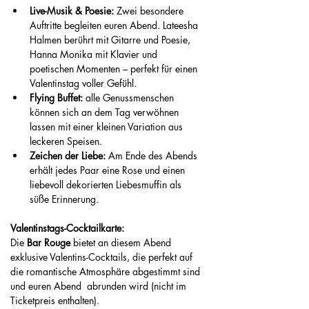
Live-Musik & Poesie:
 Zwei besondere 
Auftritte begleiten euren Abend. Lateesha 
Halmen berührt mit Gitarre und Poesie, 
Hanna Monika mit Klavier und 
poetischen Momenten – perfekt für einen 
Valentinstag voller Gefühl.
Flying Buffet: 
alle Genussmenschen 
können sich an dem Tag verwöhnen 
lassen mit einer kleinen Variation aus 
leckeren Speisen. 
Zeichen der Liebe:
 Am Ende des Abends 
erhält jedes Paar eine Rose und einen 
liebevoll dekorierten Liebesmuffin als 
süße Erinnerung.
Valentinstags-Cocktailkarte:
Die 
Bar Rouge
 bietet an diesem Abend 
exklusive Valentins-Cocktails, die perfekt auf 
die romantische Atmosphäre abgestimmt sind 
und euren Abend  abrunden wird (nicht im 
Ticketpreis enthalten).