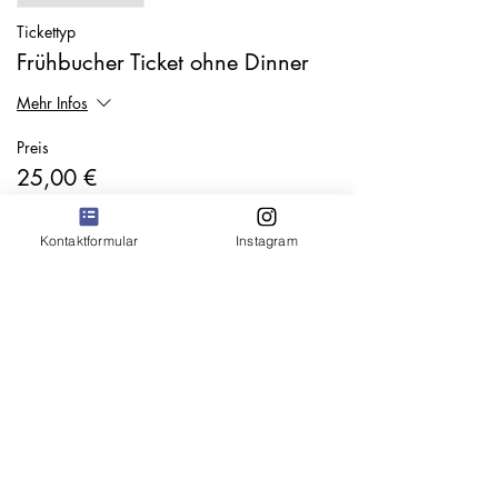
Tickettyp
Frühbucher Ticket ohne Dinner
Mehr Infos
Preis
25,00 €
Kontaktformular
Instagram
Verkauf beendet
Tickettyp
Ticket ohne Dinner
Mehr Infos
Preis
35,00 €