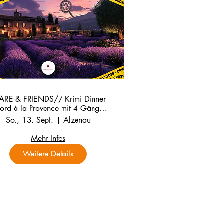
ARE & FRIENDS// Krimi Dinner
ord à la Provence mit 4 Gänge
Menü
So., 13. Sept.
Alzenau
F
c
Mehr Infos
Weitere Details