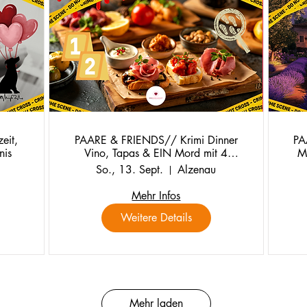
eit,
PAARE & FRIENDS// Krimi Dinner
PA
nis
Vino, Tapas & EIN Mord mit 4
M
Gänge an Tapasvariationen
So., 13. Sept.
Alzenau
Mehr Infos
Weitere Details
Mehr laden