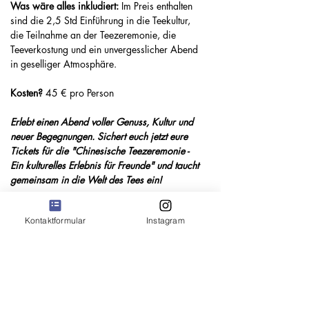
Was wäre alles inkludiert:
 Im Preis enthalten 
sind die 2,5 Std Einführung in die Teekultur, 
die Teilnahme an der Teezeremonie, die 
Teeverkostung und ein unvergesslicher Abend 
in geselliger Atmosphäre.
Kosten? 
45 € pro Person
Erlebt einen Abend voller Genuss, Kultur und 
neuer Begegnungen. Sichert euch jetzt eure 
Tickets für die "Chinesische Teezeremonie - 
Ein kulturelles Erlebnis für Freunde" und taucht 
gemeinsam in die Welt des Tees ein!
***Achtung: das ist nur eine 
Kontaktformular
Instagram
unverbindliche Anmeldung und 
kein Ticket. Sobald es online geht, 
wirst du exklusiv informiert und 
bekommst on top, noch ein Rabatt 
%****