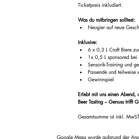
Ticketpreis inkludiert. 
Was du mitbringen solltest:
Neugier auf neue Gesch
Inklusive:
6 x 0,3 L Craft Biere z
1x 0,5 L sponsored bei 
Sensorik-Training und ge
Passende und teilweise 
Gewinnspiel
Erlebt mit uns einen Abend, de
Beer Tasting – Genuss trifft 
Gesamtsumme ist inkl. MwST
Google Maps wurde aufgrund der Analyt