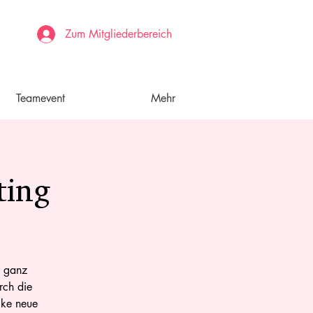
Zum Mitgliederbereich
Teamevent
Mehr
ting
r ganz
rch die
cke neue