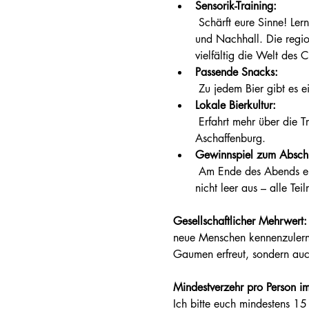
Sensorik-Training:
 Schärft eure Sinne! Lernt, wie man Bier mit allen Sinnen genießt – vom Duft, über die Farbe, bis hin zu Geschmack 
und Nachhall. Die regio
vielfältig die Welt des C
Passende Snacks:
 Zu jedem Bier gibt es 
Lokale Bierkultur:
 Erfahrt mehr über die Tradition und Innovation der lokalen Bierbraukunst, speziell von der Brauerei Maulaff in 
Aschaffenburg.
Gewinnspiel zum Abschl
 Am Ende des Abends erwartet euch ein spannendes Gewinnspiel. Keine Sorge, auch wenn ihr nicht gewinnt, geht ihr 
nicht leer aus – alle Tei
Gesellschaftlicher Mehrwert:
neue Menschen kennenzulernen
Gaumen erfreut, sondern auc
Mindestverzehr pro Person i
Ich bitte euch mindestens 15