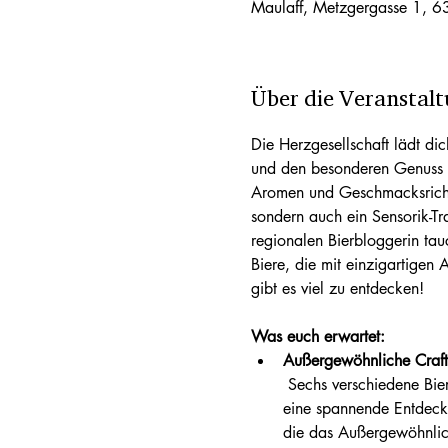
Maulaff, Metzgergasse 1, 6
Über die Veranstal
Die Herzgesellschaft lädt di
und den besonderen Genuss d
Aromen und Geschmacksrichtun
sondern auch ein Sensorik-Tr
regionalen Bierbloggerin tau
Biere, die mit einzigartigen
gibt es viel zu entdecken!
Was euch erwartet:
Außergewöhnliche Craft
 Sechs verschiedene Biere in Craft Beer Probiergläser, die euch durch ihre Vielfalt an Aromen und Brauverfahren auf 
eine spannende Entdeckun
die das Außergewöhnlic