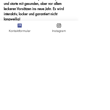
und starte mit gesunden, aber vor allem 
leckeren Vorsätzen ins neue Jahr. Es wird 
interaktiv, locker und garantiert nicht 
langweilig! 
Gesamtsumme ist inkl. MwSt
Kontaktformular
Instagram
Folge mir auf