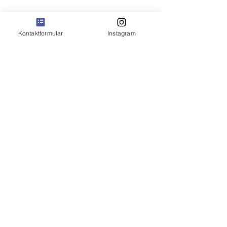
Der Gesamtpreis ist "inkl. MwSt".
Kontaktformular
Instagram
Folge mir auf
Geschenkgutscheine für
Herzensmenschen