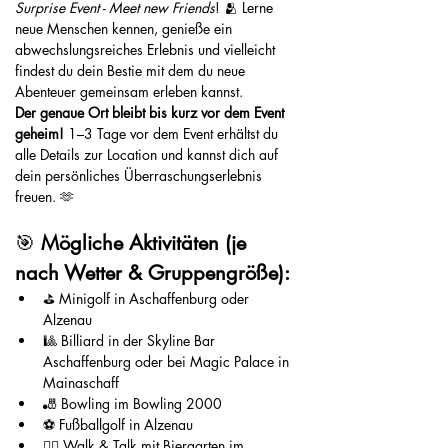
Surprise Event - Meet new Friends
! 🫂 Lerne 
neue Menschen kennen, genieße ein 
abwechslungsreiches Erlebnis und vielleicht 
findest du dein Bestie mit dem du neue 
Abenteuer gemeinsam erleben kannst. 
Der genaue Ort bleibt bis kurz vor dem Event 
geheim! 
1–3 Tage vor dem Event erhältst du 
alle Details zur Location und kannst dich auf 
dein persönliches Überraschungserlebnis 
freuen. 🫶
🎯 
Mögliche Aktivitäten (je 
nach Wetter & Gruppengröße):
⛳ Minigolf in Aschaffenburg oder 
Alzenau
🎱 Billiard in der Skyline Bar 
Aschaffenburg oder bei Magic Palace in 
Mainaschaff
🎳 Bowling im Bowling 2000
⚽ Fußballgolf in Alzenau
🚶‍♀️ Walk & Talk mit Biergarten im 