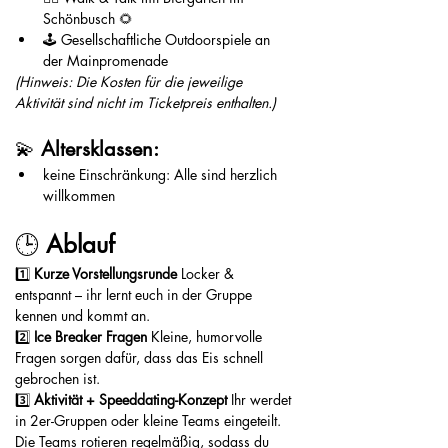
Schönbusch 🌻
🕹️ Gesellschaftliche Outdoorspiele an 
der Mainpromenade
(Hinweis: Die Kosten für die jeweilige 
Aktivität sind nicht im Ticketpreis enthalten.)
💫 
Altersklassen:
keine Einschränkung: Alle sind herzlich 
willkommen
🕒 
Ablauf
1️⃣ 
Kurze Vorstellungsrunde 
Locker & 
entspannt – ihr lernt euch in der Gruppe 
kennen und kommt an.
2️⃣ 
Ice Breaker Fragen 
Kleine, humorvolle 
Fragen sorgen dafür, dass das Eis schnell 
gebrochen ist.
3️⃣ 
Aktivität + Speeddating-Konzept 
Ihr werdet 
in 2er-Gruppen oder kleine Teams eingeteilt. 
Die Teams rotieren regelmäßig, sodass du 