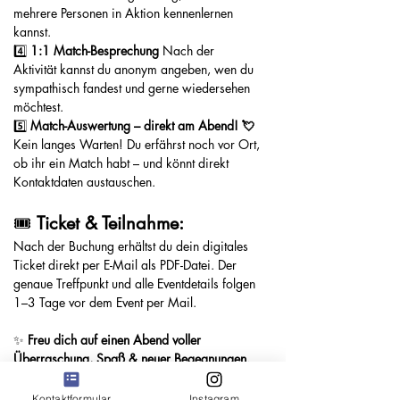
mehrere Personen in Aktion kennenlernen 
kannst.
4️⃣ 
1:1 Match-Besprechung 
Nach der 
Aktivität kannst du anonym angeben, wen du 
sympathisch fandest und gerne wiedersehen 
möchtest.
5️⃣ 
Match-Auswertung – direkt am Abend! 💘
Kein langes Warten! Du erfährst noch vor Ort, 
ob ihr ein Match habt – und könnt direkt 
Kontaktdaten austauschen.
🎟️ 
Ticket & Teilnahme:
Nach der Buchung erhältst du dein digitales 
Ticket direkt per E-Mail als PDF-Datei. Der 
genaue Treffpunkt und alle Eventdetails folgen 
1–3 Tage vor dem Event per Mail.
✨ 
Freu dich auf einen Abend voller 
Überraschung, Spaß & neuer Begegnungen.
 Jetzt Ticket sichern und beim 
Surprise Single 
Kontaktformular
Instagram