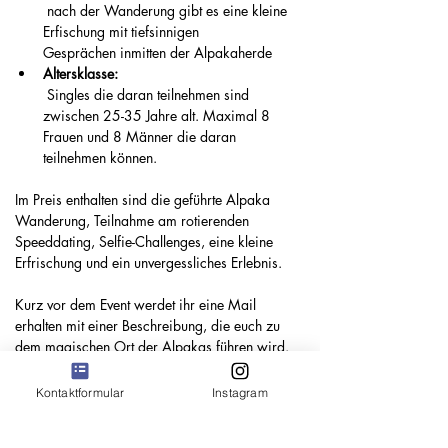
 nach der Wanderung gibt es eine kleine 
Erfischung mit tiefsinnigen 
Gesprächen inmitten der Alpakaherde
Altersklasse:
 Singles die daran teilnehmen sind 
zwischen 25-35 Jahre alt. Maximal 8 
Frauen und 8 Männer die daran 
teilnehmen können. 
Im Preis enthalten sind die geführte Alpaka 
Wanderung, Teilnahme am rotierenden 
Speeddating, Selfie-Challenges, eine kleine 
Erfrischung und ein unvergessliches Erlebnis. 
Kurz vor dem Event werdet ihr eine Mail 
erhalten mit einer Beschreibung, die euch zu 
dem magischen Ort der Alpakas führen wird. 
Erlebt einen einzigartigen Abend voller 
Kontaktformular
Instagram
tierischer Begegnungen und neuer Kontakte 
und entdeckt die wunderbare Welt der 