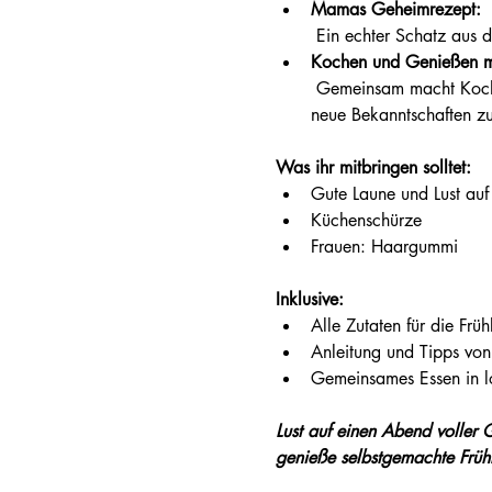
Mamas Geheimrezept:
 Ein echter Schatz aus 
Kochen und Genießen mi
 Gemeinsam macht Kochen doppelt so viel Spaß! Perfekt für einen entspannten Abend mit alten Freunden oder um 
neue Bekanntschaften zu
Was ihr mitbringen solltet:
Gute Laune und Lust auf
Küchenschürze
Frauen: Haargummi
Inklusive:
Alle Zutaten für die Früh
Anleitung und Tipps von
Gemeinsames Essen in l
Lust auf einen Abend voller G
genieße selbstgemachte Frühl