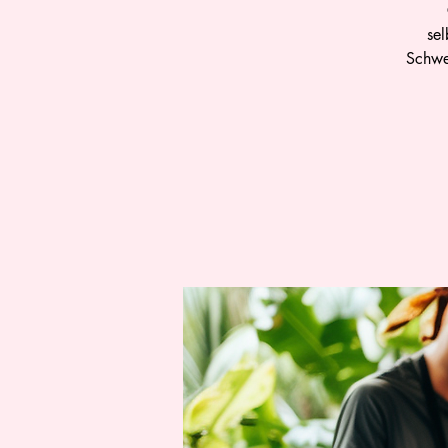
sel
Schwei