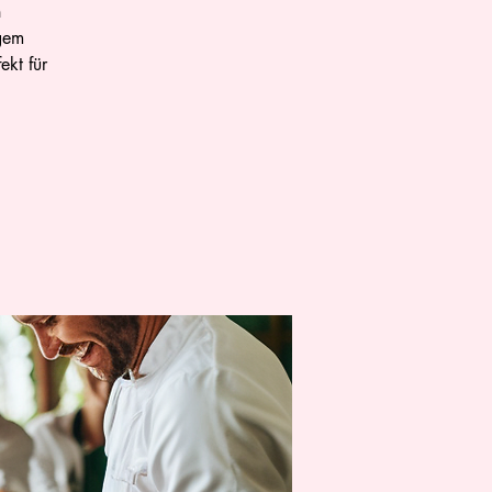
n
igem
ekt für