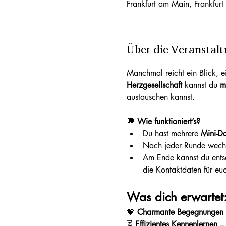
Frankfurt am Main, Frankfur
Über die Veranstal
Manchmal reicht ein Blick, e
Herzgesellschaft
 kannst du 
m
austauschen kannst.
💬 
Wie funktioniert’s?
Du hast mehrere 
Mini-Da
Nach jeder Runde wechse
Am Ende kannst du entsc
die Kontaktdaten für eu
Was dich erwartet
💖 
Charmante Begegnungen
⏳ 
Effizientes Kennenlernen
 –