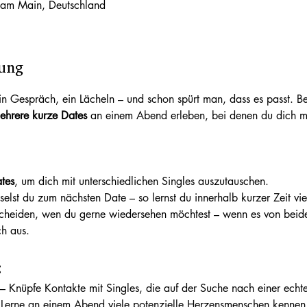
t am Main, Deutschland
tung
in Gespräch, ein Lächeln – und schon spürt man, dass es passt. B
ehrere kurze Dates
 an einem Abend erleben, bei denen du dich mi
tes
, um dich mit unterschiedlichen Singles auszutauschen.
lst du zum nächsten Date – so lernst du innerhalb kurzer Zeit v
heiden, wen du gerne wiedersehen möchtest – wenn es von beiden
ch aus.
:
 – Knüpfe Kontakte mit Singles, die auf der Suche nach einer echt
 Lerne an einem Abend viele potenzielle Herzensmenschen kennen