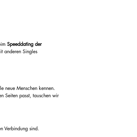
eim 
Speeddating der 
t anderen Singles 
iele neue Menschen kennen.
 Seiten passt, tauschen wir 
en Verbindung sind.
.