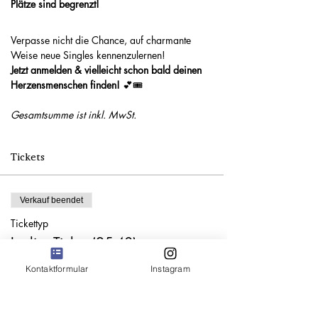
Plätze sind begrenzt!
Verpasse nicht die Chance, auf charmante 
Weise neue Singles kennenzulernen! 
Jetzt anmelden & vielleicht schon bald deinen 
Herzensmenschen finden!
 💕🎟
Gesamtsumme ist inkl. MwSt. 
Tickets
Verkauf beendet
Tickettyp
Ladies Ticket (25-40)
Mehr Infos
Kontaktformular
Instagram
Preis
35,00 €