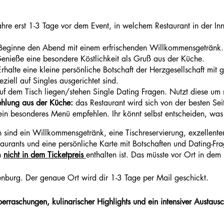
hre erst 1-3 Tage vor dem Event, in welchem Restaurant in der In
.
eginne den Abend mit einem erfrischenden Willkommensgetränk.
nieße eine besondere Köstlichkeit als Gruß aus der Küche.
rhalte eine kleine persönliche Botschaft der Herzgesellschaft mit g
eziell auf Singles ausgerichtet sind.
f dem Tisch liegen/stehen Single Dating Fragen. Nutzt diese um
hlung aus der Küche:
das Restaurant wird sich von der besten Sei
in besonderes Menü empfehlen. Ihr könnt selbst entscheiden, was 
n sind ein Willkommensgetränk, eine Tischreservierung, exzellenter
urants und eine persönliche Karte mit Botschaften und Dating-Fra
n
nicht in dem Ticketpreis
enthalten ist. Das müsste vor Ort in de
burg. Der genaue Ort wird dir 1-3 Tage per Mail geschickt.
erraschungen, kulinarischer Highlights und ein intensiver Austaus