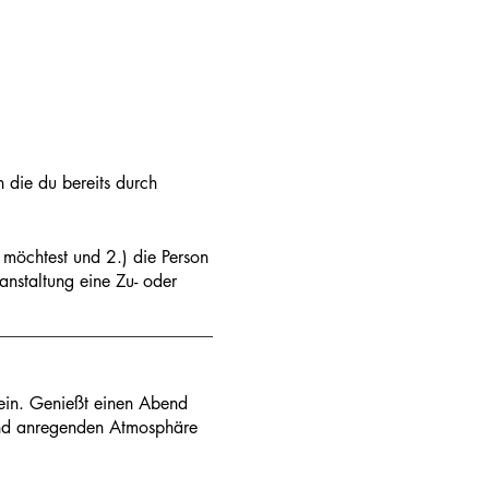
n die du bereits durch
 möchtest und 2.) die Person
ranstaltung eine Zu- oder
_________________________
 ein. Genießt einen Abend
n und anregenden Atmosphäre