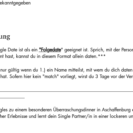
bekanntgegeben
tung
gle Date ist als ein
"Folgedate
" geeignet ist. Sprich, mit der Perso
nt hast, kannst du in diesem Format allein daten.***
nur gültig wenn du 1.) ein Name mitteilst, mit wem du dich daten
hat. Sofern hier kein "match" vorliegt, wirst du 3 Tage vor der Ve
________________________________________________________
___________
ingles zu einem besonderen Überraschungsdinner in Aschaffenburg
scher Erlebnisse und lernt dein Single Partner/in in einer lockere