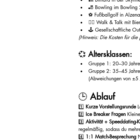
🎳 Bowling im Bowling
⚽ Fußballgolf in Alzen
🚶‍♀️ Walk & Talk mit Bi
🕹️ Gesellschaftliche 
(Hinweis: Die Kosten für die j
💞 
Altersklassen:
Gruppe 1: 20–30 Jahre
Gruppe 2: 35–45 Jahre
(Abweichungen von ±5 J
🕒 
Ablauf
1️⃣ 
Kurze Vorstellungsrunde 
L
2️⃣ 
Ice Breaker Fragen 
Kleine
3️⃣ 
Aktivität + Speeddating-
regelmäßig, sodass du mehrer
4️⃣ 
1:1 Match-Besprechung 
N