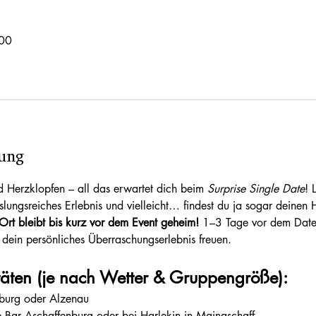
:00
tung
Herzklopfen – all das erwartet dich beim 
Surprise Single Date
! 
lungsreiches Erlebnis und vielleicht… findest du ja sogar deinen
rt bleibt bis kurz vor dem Event geheim! 
1–3 Tage vor dem Date e
 dein persönliches Überraschungserlebnis freuen.
täten (je nach Wetter & Gruppengröße):
nburg oder Alzenau
ne Bar Aschaffenburg oder bei Harlekin in Mainaschaff