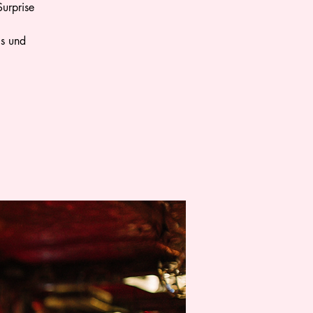
urprise
is und